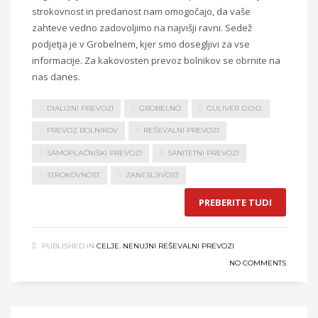
strokovnost in predanost nam omogočajo, da vaše
zahteve vedno zadovoljimo na najvišji ravni. Sedež
podjetja je v Grobelnem, kjer smo dosegljivi za vse
informacije. Za kakovosten prevoz bolnikov se obrnite na
nas danes.
DIALIZNI PREVOZI
GROBELNO
GULIVER D.O.O.
PREVOZ BOLNIKOV
REŠEVALNI PREVOZI
SAMOPLAČNIŠKI PREVOZI
SANITETNI PREVOZI
STROKOVNOST
ZANESLJIVOST
PREBERITE TUDI
PUBLISHED IN
CELJE
,
NENUJNI REŠEVALNI PREVOZI
NO COMMENTS