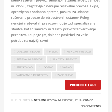
Medix reševalni prevozi, temeljijo na zanesljivosti, varnosti
in udobju, zagotavljajo nenujne reševalne prevoze. Ekipa,
opremljena s sodobno opremo, poskrbi za udobne
reševalne prevoze do zdravstvenih ustanov. Poleg
nenujnih reševalnih prevozov nudijo tudi specializirane
storitve, kot so sanitetni in dializni prevozi ter varovanje
prireditev. Zaupajte jim, da bodo poskrbeli za vaše
potrebe na najvišji ravni.
DIALIZNI PREVOZI
MEDIX
NENUJNI PREVOZI
REŠEVALNI PREVOZI
SANITETNI PREVOZI
STROKOVNO
UDOBNO
VARNO
VAROVANJE PRIREDITEV
ZANESLJIVO
PREBERITE TUDI
PUBLISHED IN
NENUJNI REŠEVALNI PREVOZI
,
PTUJ - ORMOŽ
NO COMMENTS