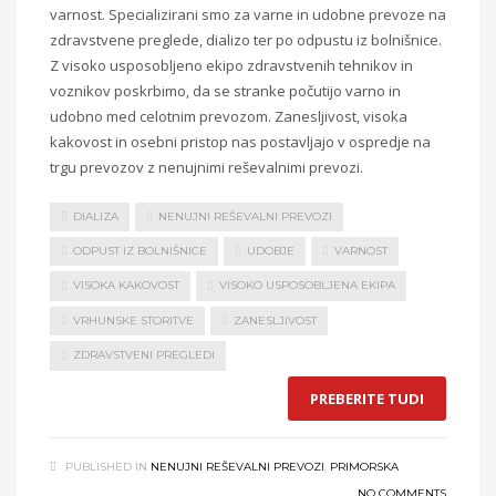
varnost. Specializirani smo za varne in udobne prevoze na
zdravstvene preglede, dializo ter po odpustu iz bolnišnice.
Z visoko usposobljeno ekipo zdravstvenih tehnikov in
voznikov poskrbimo, da se stranke počutijo varno in
udobno med celotnim prevozom. Zanesljivost, visoka
kakovost in osebni pristop nas postavljajo v ospredje na
trgu prevozov z nenujnimi reševalnimi prevozi.
DIALIZA
NENUJNI REŠEVALNI PREVOZI
ODPUST IZ BOLNIŠNICE
UDOBJE
VARNOST
VISOKA KAKOVOST
VISOKO USPOSOBLJENA EKIPA
VRHUNSKE STORITVE
ZANESLJIVOST
ZDRAVSTVENI PREGLEDI
PREBERITE TUDI
PUBLISHED IN
NENUJNI REŠEVALNI PREVOZI
,
PRIMORSKA
NO COMMENTS