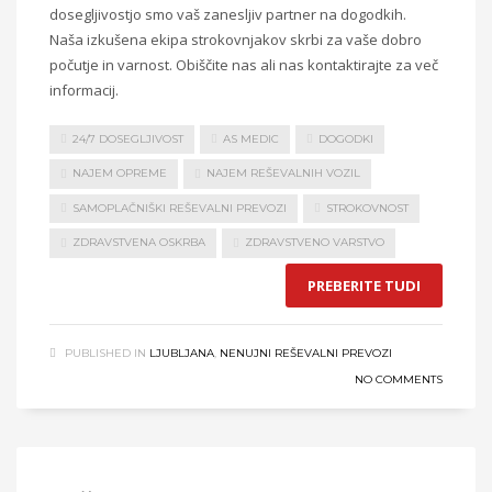
dosegljivostjo smo vaš zanesljiv partner na dogodkih.
Naša izkušena ekipa strokovnjakov skrbi za vaše dobro
počutje in varnost. Obiščite nas ali nas kontaktirajte za več
informacij.
24/7 DOSEGLJIVOST
AS MEDIC
DOGODKI
NAJEM OPREME
NAJEM REŠEVALNIH VOZIL
SAMOPLAČNIŠKI REŠEVALNI PREVOZI
STROKOVNOST
ZDRAVSTVENA OSKRBA
ZDRAVSTVENO VARSTVO
PREBERITE TUDI
PUBLISHED IN
LJUBLJANA
,
NENUJNI REŠEVALNI PREVOZI
NO COMMENTS