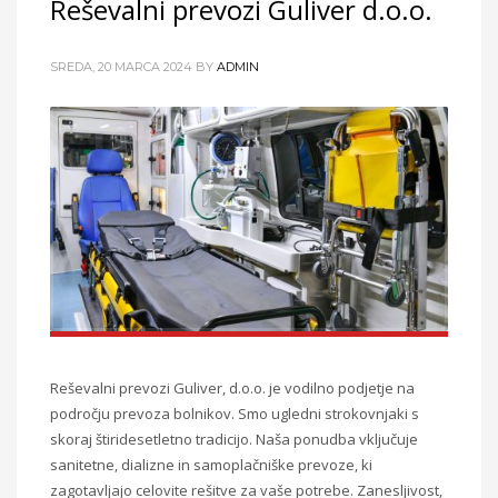
Reševalni prevozi Guliver d.o.o.
SREDA, 20 MARCA 2024
BY
ADMIN
Reševalni prevozi Guliver, d.o.o. je vodilno podjetje na
področju prevoza bolnikov. Smo ugledni strokovnjaki s
skoraj štiridesetletno tradicijo. Naša ponudba vključuje
sanitetne, dializne in samoplačniške prevoze, ki
zagotavljajo celovite rešitve za vaše potrebe. Zanesljivost,