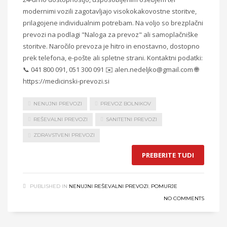
modernimi vozili zagotavljajo visokokakovostne storitve,
prilagojene individualnim potrebam. Na voljo so brezplačni
prevozi na podlagi "Naloga za prevoz" ali samoplačniške
storitve. Naročilo prevoza je hitro in enostavno, dostopno
prek telefona, e-pošte ali spletne strani. Kontaktni podatki:
📞 041 800 091, 051 300 091 ✉️ alen.nedeljko@gmail.com 🌐
https://medicinski-prevozi.si
NENUJNI PREVOZI
PREVOZ BOLNIKOV
REŠEVALNI PREVOZI
SANITETNI PREVOZI
ZDRAVSTVENI PREVOZI
PREBERITE TUDI
PUBLISHED IN
NENUJNI REŠEVALNI PREVOZI
,
POMURJE
NO COMMENTS