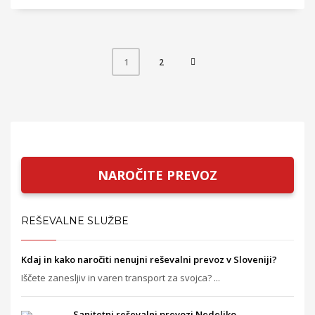
2
1
NAROČITE PREVOZ
REŠEVALNE SLUŽBE
Kdaj in kako naročiti nenujni reševalni prevoz v Sloveniji?
Iščete zanesljiv in varen transport za svojca? ...
Sanitetni reševalni prevozi Nedeljko