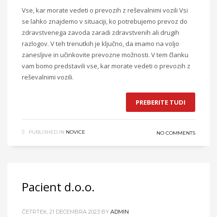
Vse, kar morate vedeti o prevozih z reševalnimi vozili Vsi
se lahko znajdemo v situaciji, ko potrebujemo prevoz do
zdravstvenega zavoda zaradi zdravstvenih ali drugih
razlogov. V teh trenutkih je ključno, da imamo na voljo
zanesljive in učinkovite prevozne možnosti. V tem članku
vam bomo predstavili vse, kar morate vedeti o prevozih z
reševalnimi vozili.
PREBERITE TUDI
PUBLISHED IN
NOVICE
NO COMMENTS
Pacient d.o.o.
ČETRTEK, 21 DECEMBRA 2023
BY
ADMIN