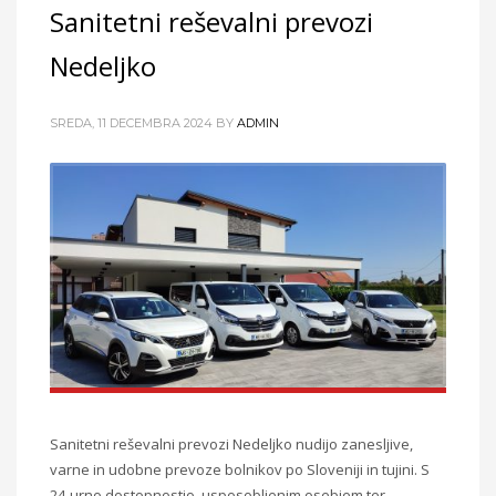
Sanitetni reševalni prevozi
Nedeljko
SREDA, 11 DECEMBRA 2024
BY
ADMIN
Sanitetni reševalni prevozi Nedeljko nudijo zanesljive,
varne in udobne prevoze bolnikov po Sloveniji in tujini. S
24-urno dostopnostjo, usposobljenim osebjem ter