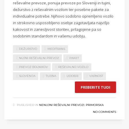
reševalne prevoze, ponuja prevoze po Sloveniji in tujini,
dežurstvo z reševalnim vozilom ter posebne pakete za
individualne potrebe. Njihovo sodobno opremljeno vozilo
in strokovno usposobljeno osebje zagotavljata najvišjo
kakovost in zanesljivost storitev, prilagojene pa so
sodobnim standardom in vašemu udobju.
DEŽURSTVO
MEDITRANS
NUJNI REŠEVALNI PREVOZ
PAKET
PREVOZ BOLNIKOV
REŠEVALNO VOZILO
SLOVENIJA
TUJINA
UDOBJE
VARNOST
PREBERITE TUDI
PUBLISHED IN
NENUJNI REŠEVALNI PREVOZI
,
PRIMORSKA
NO COMMENTS