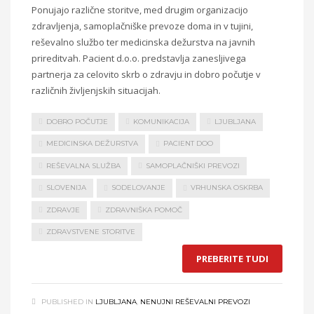
Ponujajo različne storitve, med drugim organizacijo
zdravljenja, samoplačniške prevoze doma in v tujini,
reševalno službo ter medicinska dežurstva na javnih
prireditvah. Pacient d.o.o. predstavlja zanesljivega
partnerja za celovito skrb o zdravju in dobro počutje v
različnih življenjskih situacijah.
DOBRO POČUTJE
KOMUNIKACIJA
LJUBLJANA
MEDICINSKA DEŽURSTVA
PACIENT DOO
REŠEVALNA SLUŽBA
SAMOPLAČNIŠKI PREVOZI
SLOVENIJA
SODELOVANJE
VRHUNSKA OSKRBA
ZDRAVJE
ZDRAVNIŠKA POMOČ
ZDRAVSTVENE STORITVE
PREBERITE TUDI
PUBLISHED IN
LJUBLJANA
,
NENUJNI REŠEVALNI PREVOZI