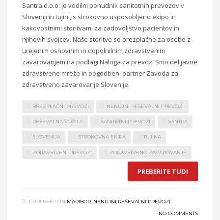
Santra d.o.o. je vodilni ponudnik sanitetnih prevozov v
Sloveniji in tujini, s strokovno usposobljeno ekipo in
kakovostnimi storitvami za zadovoljstvo pacientov in
njihovih svojcev. Naše storitve so brezplačne za osebe z
urejenim osnovnim in dopolnilnim zdravstvenim
zavarovanjem na podlagi Naloga za prevoz. Smo del javne
zdravstvene mreže in pogodbeni partner Zavoda za
zdravstveno zavarovanje Slovenije.
BREZPLAČNI PREVOZI
NENUJNI REŠEVALNI PREVOZI
REŠEVALNA VOZILA
SANITETNI PREVOZI
SANTRA
SLOVENIJA
STROKOVNA EKIPA
TUJINA
ZDRAVSTVENI PREVOZI
ZDRAVSTVENO ZAVAROVANJE
PREBERITE TUDI
PUBLISHED IN
MARIBOR
,
NENUJNI REŠEVALNI PREVOZI
NO COMMENTS