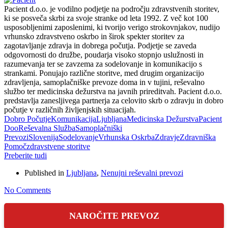
Pacient d.o.o. je vodilno podjetje na področju zdravstvenih storitev,
ki se posveča skrbi za svoje stranke od leta 1992. Z več kot 100
usposobljenimi zaposlenimi, ki tvorijo verigo strokovnjakov, nudijo
vrhunsko zdravstveno oskrbo in širok spekter storitev za
zagotavljanje zdravja in dobrega počutja. Podjetje se zaveda
odgovornosti do družbe, poudarja visoko stopnjo uslužnosti in
razumevanja ter se zavzema za sodelovanje in komunikacijo s
strankami. Ponujajo različne storitve, med drugim organizacijo
zdravljenja, samoplačniške prevoze doma in v tujini, reševalno
službo ter medicinska dežurstva na javnih prireditvah. Pacient d.o.o.
predstavlja zanesljivega partnerja za celovito skrb o zdravju in dobro
počutje v različnih življenjskih situacijah.
Dobro Počutje
Komunikacija
Ljubljana
Medicinska Dežurstva
Pacient
Doo
Reševalna Služba
Samoplačniški
Prevozi
Slovenija
Sodelovanje
Vrhunska Oskrba
Zdravje
Zdravniška
Pomoč
zdravstvene storitve
Preberite tudi
Published in
Ljubljana
,
Nenujni reševalni prevozi
No Comments
NAROČITE PREVOZ