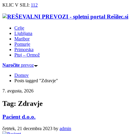
KLIC V SILI:
112
Celje
Ljubljana
Maribor
Pomurje
Primorska
Ptuj – Ormož
Naročite
prevoz
Domov
Posts tagged "Zdravje"
7. avgusta, 2026
Tag: Zdravje
Pacient d.o.o.
četrtek, 21 decembra 2023
by
admin