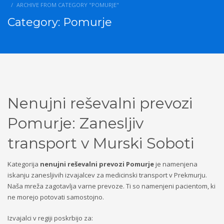
ARCHIVE FROM CATEGORY "POMURJE"
Category: Pomurje
Nenujni reševalni prevozi
Pomurje: Zanesljiv
transport v Murski Soboti
Kategorija
nenujni reševalni prevozi Pomurje
je namenjena
iskanju zanesljivih izvajalcev za medicinski transport v Prekmurju.
Naša mreža zagotavlja varne prevoze. Ti so namenjeni pacientom, ki
ne morejo potovati samostojno.
Izvajalci v regiji poskrbijo za: