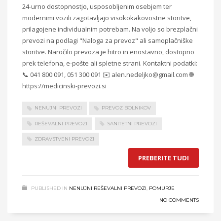
24-urno dostopnostjo, usposobljenim osebjem ter
modernimi vozili zagotavljajo visokokakovostne storitve,
prilagojene individualnim potrebam. Na voljo so brezplačni
prevozi na podlagi "Naloga za prevoz" ali samoplačniške
storitve. Naročilo prevoza je hitro in enostavno, dostopno
prek telefona, e-pošte ali spletne strani. Kontaktni podatki:
📞 041 800 091, 051 300 091 ✉️ alen.nedeljko@gmail.com 🌐
https://medicinski-prevozi.si
NENUJNI PREVOZI
PREVOZ BOLNIKOV
REŠEVALNI PREVOZI
SANITETNI PREVOZI
ZDRAVSTVENI PREVOZI
PREBERITE TUDI
PUBLISHED IN
NENUJNI REŠEVALNI PREVOZI
,
POMURJE
NO COMMENTS